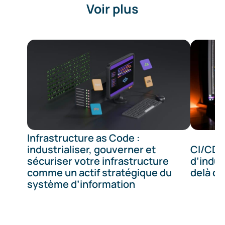
Voir plus
Infrastructure as Code :
industrialiser, gouverner et
CI/CD :
sécuriser votre infrastructure
d’indust
comme un actif stratégique du
delà de
système d’information