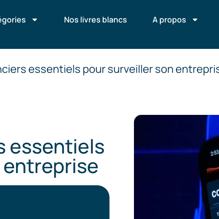
égories
Nos livres blancs
A propos
anciers essentiels pour surveiller son entrepri
s essentiels
n entreprise