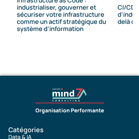
Infrastructure as Code :
industrialiser, gouverner et
CI/CD :
sécuriser votre infrastructure
d’indust
comme un actif stratégique du
delà de
système d’information
Organisation Performante
Catégories
Data & IA