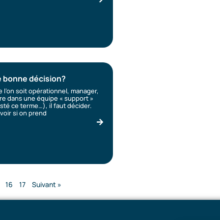
e bonne décision?
e l’on soit opérationnel, manager,
re dans une équipe « support »
esté ce terme…), il faut décider.
oir si on prend
16
17
Suivant »