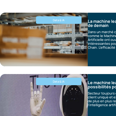
Data & IA
La machine lea
de demain
Dans un marché co
comme le Machine 
Artificielle ont o
intéressantes pou
Chain. L’efficacité
Data & IA
Le machine lea
possibilités p
Secteur toujours
client unique et e
de plus en plus r
l’intelligence artif