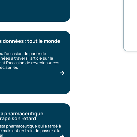
s données : tout le monde
u l’occasion de parler de
ées à travers l’article sur le
est l’occasion de revenir sur ces
éciser les
ata pharmaceutique,
ttrape son retard
data pharmaceutique qui a tardé à
 mais est en train de passer à la
e!