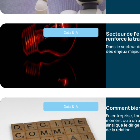
Data & IA
Secteur de l’é
renforce la tr
Dans le secteur de 
des enjeux majeu
Data & IA
Comment bien
En entreprise, to
moment ou à un au
ainsi que le dirige
de la relation