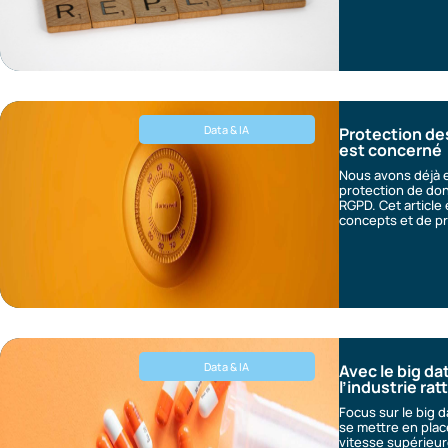
Data & IA
Protection de
est concerné
Nous avons déjà e
protection de donn
RGPD. Cet article 
concepts et de pr
Data & IA
Avec le big d
l’industrie ra
Focus sur le big 
se mettre en place
vitesse supérieur