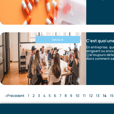
Data & IA
C’est quoi un
En entreprise, qu
dirigeant ou enco
(j’ai toujours dét
Alors comment sav
«Précédent
1
2
3
4
5
6
7
8
9
10
11
12
13
14
15