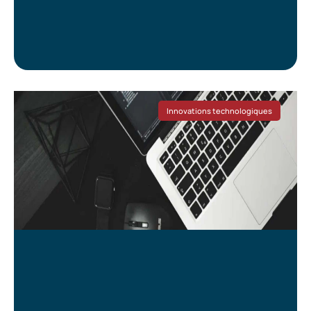
l
Innovations technologiques
,
i
i