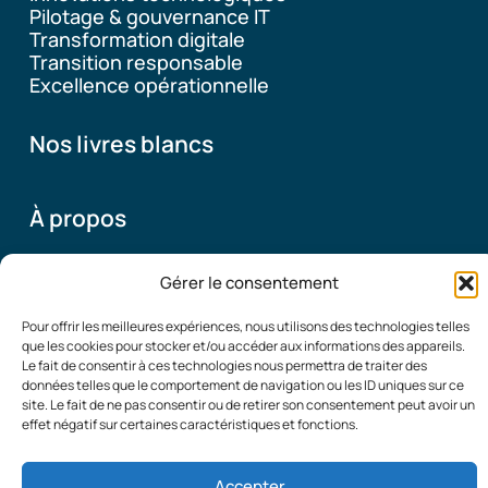
Pilotage & gouvernance IT
Transformation digitale
Transition responsable
Excellence opérationnelle
Nos livres blancs
À propos
Gérer le consentement
Pourquoi ce blog
Qui sommes-nous
Pour offrir les meilleures expériences, nous utilisons des technologies telles
que les cookies pour stocker et/ou accéder aux informations des appareils.
Le fait de consentir à ces technologies nous permettra de traiter des
données telles que le comportement de navigation ou les ID uniques sur ce
© 2026
Mentions Légales
|
Politique de confidentialité
|
site. Le fait de ne pas consentir ou de retirer son consentement peut avoir un
Organisation
Contact
effet négatif sur certaines caractéristiques et fonctions.
Performante
Accepter