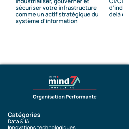
industrialiser, gouverner et
CI/CD :
sécuriser votre infrastructure
d’indust
comme un actif stratégique du
delà de
système d’information
Organisation Performante
Catégories
Data & IA
Innovations technologiques