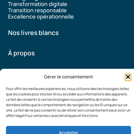
Transformation digitale
Transition responsable
Excellence opérationnelle
Nos livres blancs
À propos
Pourquoi ce blog
Gérer le consentement
Qui sommes-nous
Pour offrir les meilleures expériences, nous utilisons des technologies telles
que les cookies pour stocker et/ou accéder aux informations des appareils.
Le fait de consentir à ces technologies nous permettra de traiter des
© 2026
Mentions Légales
|
Politique de confidentialité
|
données telles que le comportement de navigation ou les ID uniques sur ce
Organisation
Contact
site. Le fait de ne pas consentir ou de retirer son consentement peut avoir un
Performante
effet négatif sur certaines caractéristiques et fonctions.
Accepter