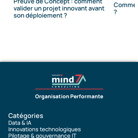
Preuve de Concept : comment
Comment
valider un projet innovant avant
?
son déploiement ?
Organisation Performante
Catégories
Data & IA
Innovations technologiques
Pilotage & gouvernance IT