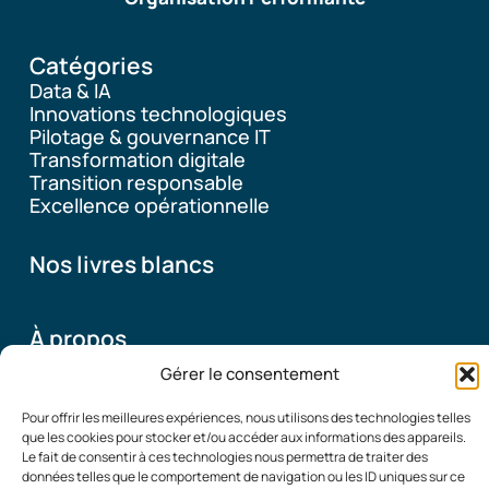
Catégories
Data & IA
Innovations technologiques
Pilotage & gouvernance IT
Transformation digitale
Transition responsable
Excellence opérationnelle
Nos livres blancs
À propos
Gérer le consentement
Pourquoi ce blog
Pour offrir les meilleures expériences, nous utilisons des technologies telles
Qui sommes-nous
que les cookies pour stocker et/ou accéder aux informations des appareils.
Le fait de consentir à ces technologies nous permettra de traiter des
données telles que le comportement de navigation ou les ID uniques sur ce