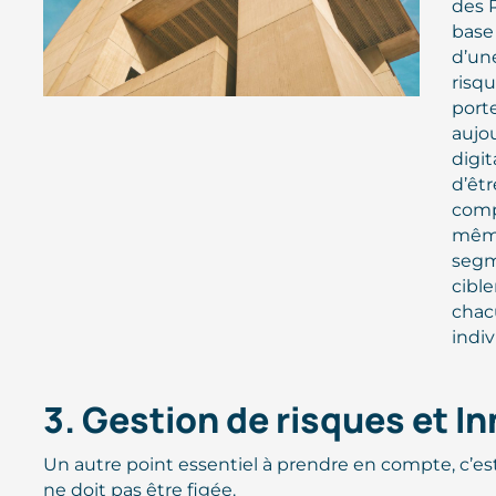
des 
base
d’un
risq
porte
aujou
digit
d’êtr
comp
même
segm
cible
chac
indi
3. Gestion de risques et I
Un autre point essentiel à prendre en compte, c’es
ne doit pas être figée.