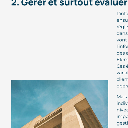
2. Gérer et surtout évaluer
L’inf
ensui
règle
dans
vont 
l’inf
des a
Elém
Ces 
varia
clien
opéra
Mais 
indiv
nivea
impo
gesti