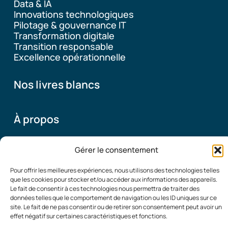
Data & IA
Innovations technologiques
Pilotage & gouvernance IT
Transformation digitale
Transition responsable
Excellence opérationnelle
Nos livres blancs
À propos
Gérer le consentement
Pourquoi ce blog
Qui sommes-nous
Pour offrir les meilleures expériences, nous utilisons des technologies telles
que les cookies pour stocker et/ou accéder aux informations des appareils.
Le fait de consentir à ces technologies nous permettra de traiter des
données telles que le comportement de navigation ou les ID uniques sur ce
© 2026
Mentions Légales
|
Politique de confidentialité
|
site. Le fait de ne pas consentir ou de retirer son consentement peut avoir un
Organisation
Contact
effet négatif sur certaines caractéristiques et fonctions.
Performante