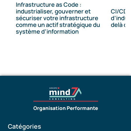
Infrastructure as Code :
industrialiser, gouverner et
CI/CD :
sécuriser votre infrastructure
d’indust
comme un actif stratégique du
delà de
système d’information
Organisation Performante
Catégories