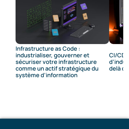
Infrastructure as Code :
industrialiser, gouverner et
CI/CD :
sécuriser votre infrastructure
d’indust
comme un actif stratégique du
delà de
système d’information