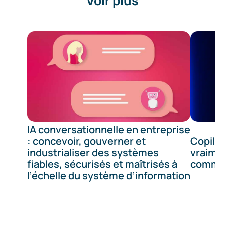
Voir plus
IA conversationnelle en entreprise
: concevoir, gouverner et
Copilot
industrialiser des systèmes
vraimen
fiables, sécurisés et maîtrisés à
commen
l’échelle du système d’information