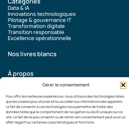
Catégories
Data & IA
Innovations technologiques
Pilotage & gouvernance IT
Transformation digitale
Transition responsable
Excellence opérationnelle
Nos livres blancs
À propos
Gérer le consentement
Pourquoi ce blog
Pour offrir les meilleures expériences, nous utilisons des technologies telles
Qui sommes-nous
que les cookies pour stocker et/ou accéder aux informations des appareils.
Le fait de consentir à ces technologies nous permettra de traiter des
données telles que le comportement de navigation ou les ID uniques sur ce
site. Le fait de ne pas consentir ou de retirer son consentement peut avoir un
© 2026
Mentions Légales
|
Politique de confidentialité
|
effet négatif sur certaines caractéristiques et fonctions.
Organisation
Contact