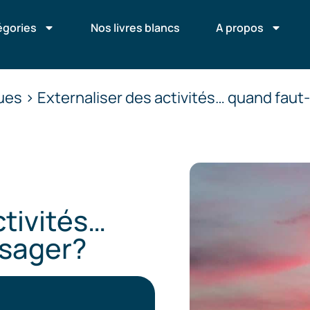
égories
Nos livres blancs
A propos
es > Externaliser des activités… quand faut-i
ctivités…
isager?