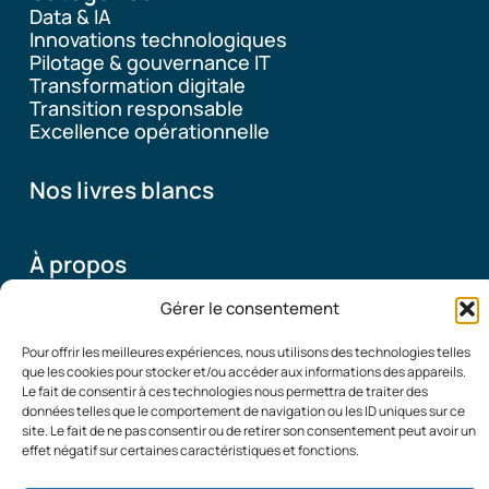
Data & IA
Innovations technologiques
Pilotage & gouvernance IT
Transformation digitale
Transition responsable
Excellence opérationnelle
Nos livres blancs
À propos
Gérer le consentement
Pourquoi ce blog
Pour offrir les meilleures expériences, nous utilisons des technologies telles
Qui sommes-nous
que les cookies pour stocker et/ou accéder aux informations des appareils.
Le fait de consentir à ces technologies nous permettra de traiter des
données telles que le comportement de navigation ou les ID uniques sur ce
site. Le fait de ne pas consentir ou de retirer son consentement peut avoir un
© 2026
Mentions Légales
|
Politique de confidentialité
|
effet négatif sur certaines caractéristiques et fonctions.
Organisation
Contact