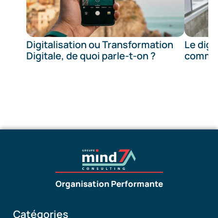
Digitalisation ou Transformation
Le digi
Digitale, de quoi parle-t-on ?
commer
Organisation Performante
Catégories